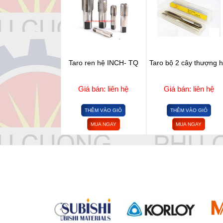
Taro ren hệ INCH- TQ
Taro bộ 2 cây thượng h
Giá bán: liên hệ
Giá bán: liên hệ
THÊM VÀO GIỎ
THÊM VÀO GIỎ
MUA NGAY
MUA NGAY