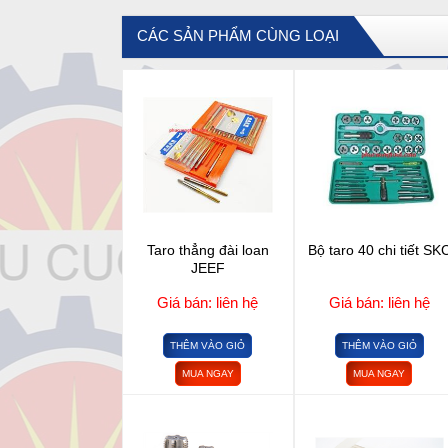
CÁC SẢN PHẨM CÙNG LOẠI
Taro thẳng đài loan
Bộ taro 40 chi tiết SK
JEEF
Giá bán: liên hệ
Giá bán: liên hệ
THÊM VÀO GIỎ
THÊM VÀO GIỎ
MUA NGAY
MUA NGAY