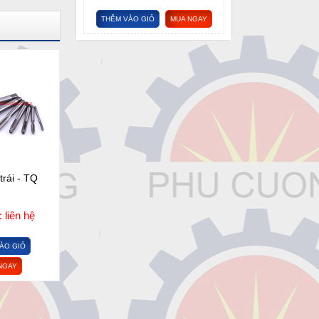
THÊM VÀO GIỎ
MUA NGAY
trái - TQ
 liên hệ
ÀO GIỎ
NGAY