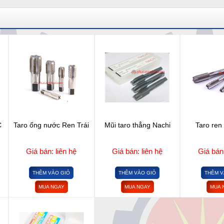
C
Taro ống nước Ren Trái
Mũi taro thẳng Nachi
Taro ren 
Giá bán: liên hệ
Giá bán: liên hệ
Giá bán:
THÊM VÀO GIỎ
THÊM VÀO GIỎ
THÊM V
MUA NGAY
MUA NGAY
MUA 