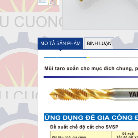
MÔ TẢ SẢN PHẨM
BÌNH LUẬN