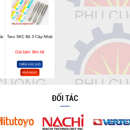
ải
Taro SKC Bộ 3 Cây-Nhật
Giá bán: liên hệ
THÊM VÀO GIỎ
MUA NGAY
ĐỐI TÁC