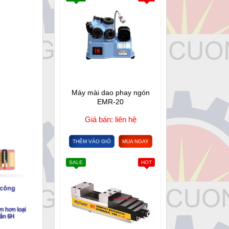
Máy mài dao phay ngón
EMR-20
Giá bán: liên hệ
THÊM VÀO GIỎ
MUA NGAY
SALE
HOT