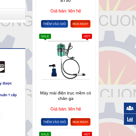
BT50
Giá bán: liên hệ
THÊM VÀO GIỎ
MUA NGAY
SALE
HOT
Máy mài điện trục mềm có
chân ga
Giá bán: liên hệ
THÊM VÀO GIỎ
MUA NGAY
SALE
HOT