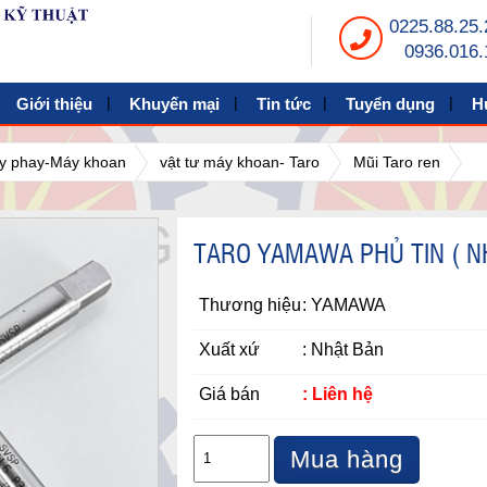
0225.88.25.
0936.016.
Giới thiệu
Khuyến mại
Tin tức
Tuyển dụng
H
máy phay-Máy khoan
vật tư máy khoan- Taro
Mũi Taro ren
TARO YAMAWA PHỦ TIN ( N
Thương hiệu
: YAMAWA
Xuất xứ
: Nhật Bản
Giá bán
: Liên hệ
Mua hàng