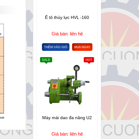
Ê tô thủy lực HVL -160
Giá bán: liên hệ
THÊM VÀO GIỎ
MUA NGAY
SALE
HOT
Máy mài dao đa năng U2
Giá bán: liên hệ