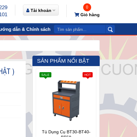
229
0
Tài khoản
101
Giỏ hàng
ướng dẫn & Chính sách
Video
Liên hệ
SẢN PHẨM NỔI BẬT
HẬT )
SALE
HOT
Tủ Dụng Cụ BT30-BT40-