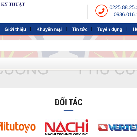
0225.88.25.
0936.016.
Giới thiệu
Khuyến mại
Tin tức
Tuyển dụng
H
ĐỐI TÁC