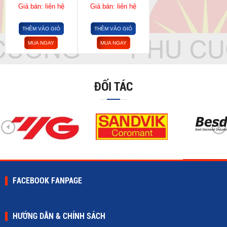
Giá bán: liên hệ
Giá bán: liên hệ
THÊM VÀO GIỎ
THÊM VÀO GIỎ
MUA NGAY
MUA NGAY
ĐỐI TÁC
FACEBOOK FANPAGE
HƯỚNG DẪN & CHÍNH SÁCH