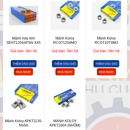
Mảnh hợp kim
Mảnh Koloy
Mảnh Koloy
SEHT1204AFSN-X45
RCGT1204MO
RCGT10T3MO
Giá bán: liên hệ
Giá bán: liên hệ
Giá bán: liên hệ
THÊM VÀO GIỎ
THÊM VÀO GIỎ
THÊM VÀO GIỎ
MUA NGAY
MUA NGAY
MUA NGAY
Mảnh Koloy APKT1135-
MẢNH KOLOY
Nhôm
APKT1604 (NHÔM)