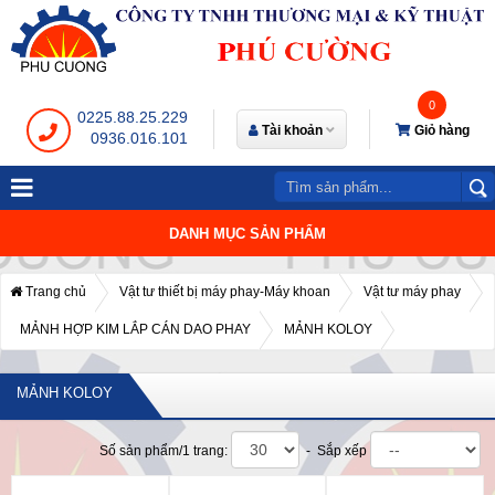
0
0225.88.25.229
Tài khoản
Giỏ hàng
0936.016.101
DANH MỤC SẢN PHẨM
Trang chủ
Vật tư thiết bị máy phay-Máy khoan
Vật tư máy phay
MẢNH HỢP KIM LẮP CÁN DAO PHAY
MẢNH KOLOY
MẢNH KOLOY
Số sản phẩm/1 trang:
- Sắp xếp