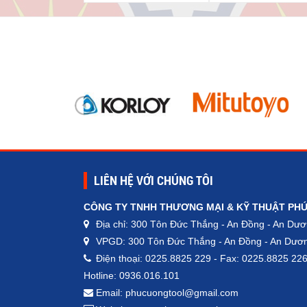
LIÊN HỆ VỚI CHÚNG TÔI
CÔNG TY TNHH THƯƠNG MẠI & KỸ THUẬT PH
Địa chỉ: 300 Tôn Đức Thắng - An Đồng - An Dươ
VPGD: 300 Tôn Đức Thắng - An Đồng - An Dươn
Điện thoại: 0225.8825 229 - Fax: 0225.8825 22
Hotline: 0936.016.101
Email: phucuongtool@gmail.com