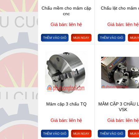
Chấu mềm cho mâm cặp
Chấu lật cho mâm 
cnc
Giá bán: liên hệ
Giá bán: liên hệ
THÊM VÀO GIỎ
MUA NGAY
THÊM VÀO GIỎ
MUA 
Mâm cặp 3 chấu TQ
MÂM CẶP 3 CHẤU L
VSK
Giá bán: liên hệ
Giá bán: liên hệ
THÊM VÀO GIỎ
MUA NGAY
THÊM VÀO GIỎ
MUA 