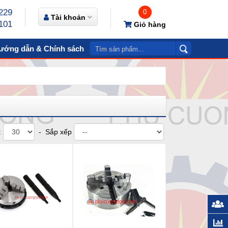
229
0
Tài khoản
101
Giỏ hàng
ướng dẫn & Chính sách
Video
Liên hệ
:
- Sắp xếp