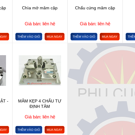
cặp
Chìa mở mâm cặp
Chấu cứng mâm cặp
Giá bán: liên hệ
Giá bán: liên hệ
NGAY
THÊM VÀO GIỎ
MUA NGAY
THÊM VÀO GIỎ
MUA NGAY
THÊ
ẬT -
MÂM KẸP 4 CHẤU TỰ
ĐỊNH TÂM
Giá bán: liên hệ
NGAY
THÊM VÀO GIỎ
MUA NGAY