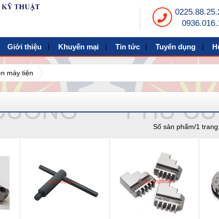
0225.88.25.
0936.016.
Giới thiệu
Khuyến mại
Tin tức
Tuyển dụng
H
n máy tiện
Số sản phẩm/1 trang