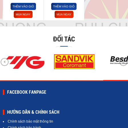
THÊM VÀO GIỎ
THÊM VÀO GIỎ
MUA NGAY
MUA NGAY
ĐỐI TÁC
FACEBOOK FANPAGE
HƯỚNG DẪN & CHÍNH SÁCH
Chính sách bảo mật thông tin
Chính sách bảo hành