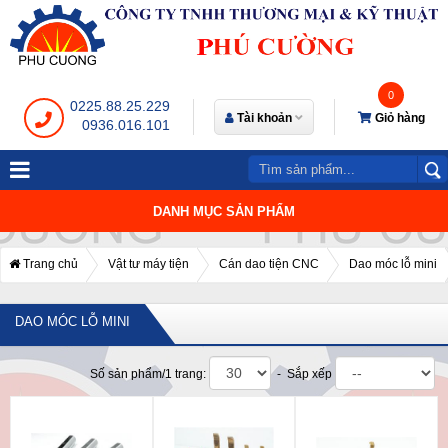
0
0225.88.25.229
Tài khoản
Giỏ hàng
0936.016.101
DANH MỤC SẢN PHẨM
Trang chủ
Vật tư máy tiện
Cán dao tiện CNC
Dao móc lỗ mini
DAO MÓC LỖ MINI
Số sản phẩm/1 trang:
- Sắp xếp