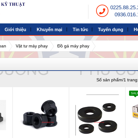
0225.88.25.
0936.016.
Giới thiệu
Khuyến mại
Tin tức
Tuyển dụng
H
hoan
Vật tư máy phay
Đồ gá máy phay
Số sản phẩm/1 trang
SAL