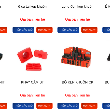
n
ê cu tai kẹp khuôn
Long đen kẹp khuôn
Ê t
Giá bán: liên hệ
Giá bán: liên hệ
NGAY
THÊM VÀO GIỎ
MUA NGAY
THÊM VÀO GIỎ
MUA NGAY
THÊ
NIT
KHAY CẮM BT
BỘ KẸP KHUÔN CK
BU
Giá bán: liên hệ
Giá bán: liên hệ
NGAY
THÊM VÀO GIỎ
MUA NGAY
THÊM VÀO GIỎ
MUA NGAY
THÊ