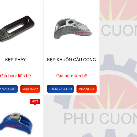
KẸP PHAY
KẸP KHUÔN CẦU CONG
Giá bán: liên hệ
Giá bán: liên hệ
M VÀO GIỎ
MUA NGAY
THÊM VÀO GIỎ
MUA NGAY
HOT