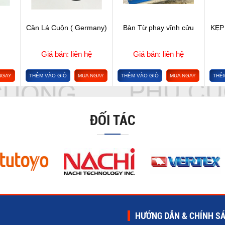
Căn Lá Cuộn ( Germany)
Bàn Từ phay vĩnh cửu
KẸP
Giá bán: liên hệ
Giá bán: liên hệ
NGAY
THÊM VÀO GIỎ
MUA NGAY
THÊM VÀO GIỎ
MUA NGAY
THÊ
ĐỐI TÁC
HƯỚNG DẪN & CHÍNH S