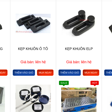
NG
KẸP KHUÔN Ô TÔ
KẸP KHUÔN ELP
Giá bán: liên hệ
Giá bán: liên hệ
NGAY
THÊM VÀO GIỎ
MUA NGAY
THÊM VÀO GIỎ
MUA NGAY
THÊ
SALE
HOT