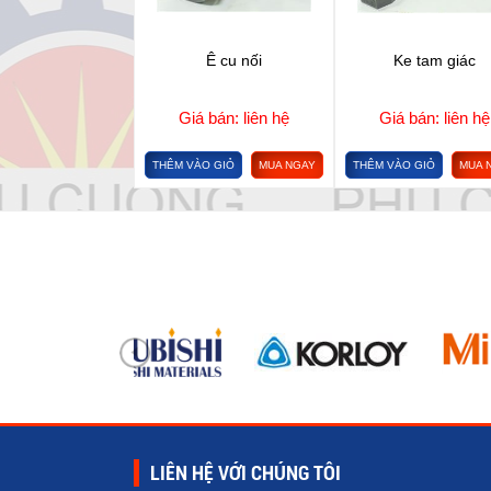
Ê cu nối
Ke tam giác
Giá bán: liên hệ
Giá bán: liên hệ
THÊM VÀO GIỎ
MUA NGAY
THÊM VÀO GIỎ
MUA 
LIÊN HỆ VỚI CHÚNG TÔI