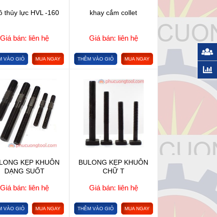
ô thủy lực HVL -160
khay cắm collet
Giá bán: liên hệ
Giá bán: liên hệ
M VÀO GIỎ
MUA NGAY
THÊM VÀO GIỎ
MUA NGAY
LONG KẸP KHUÔN
BULONG KẸP KHUÔN
DẠNG SUỐT
CHỮ T
Giá bán: liên hệ
Giá bán: liên hệ
M VÀO GIỎ
MUA NGAY
THÊM VÀO GIỎ
MUA NGAY