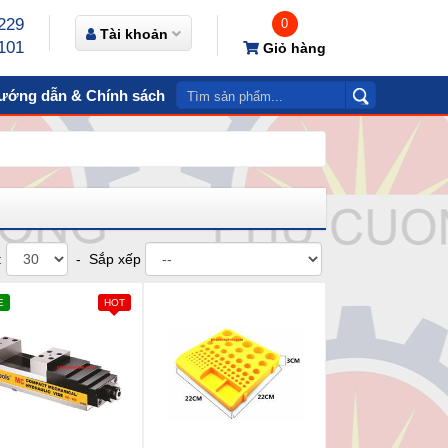
229
0
Tài khoản
101
Giỏ hàng
ướng dẫn & Chính sách
Video
Liên hệ
:
- Sắp xếp
E
HOT