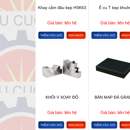
Khay cắm đâu kẹp HSK63
Ê cu T kẹp khuô
Giá bán: liên hệ
Giá bán: liên hệ
THÊM VÀO GIỎ
MUA NGAY
THÊM VÀO GIỎ
MUA 
KHỐI V XOAY ĐỘ
BÀN MAP ĐÁ GRA
Giá bán: liên hệ
Giá bán: liên hệ
THÊM VÀO GIỎ
MUA NGAY
THÊM VÀO GIỎ
MUA 