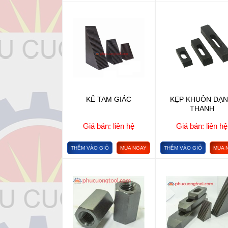
KÊ TAM GIÁC
KẸP KHUÔN DẠ
THANH
Giá bán: liên hệ
Giá bán: liên hệ
THÊM VÀO GIỎ
MUA NGAY
THÊM VÀO GIỎ
MUA 