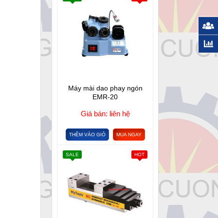
Máy mài dao phay ngón
EMR-20
Giá bán: liên hệ
THÊM VÀO GIỎ
MUA NGAY
SALE
HOT