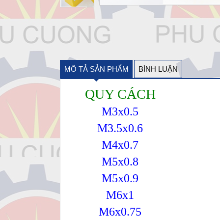
MÔ TẢ SẢN PHẨM
BÌNH LUẬN
QUY CÁCH
M3x0.5
M3.5x0.6
M4x0.7
M5x0.8
M5x0.9
M6x1
M6x0.75