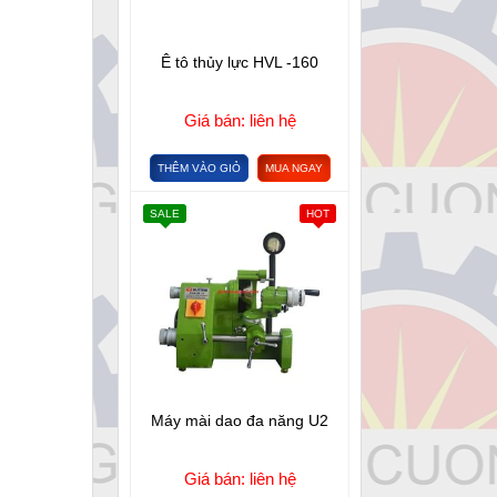
Ê tô thủy lực HVL -160
Giá bán: liên hệ
THÊM VÀO GIỎ
MUA NGAY
SALE
HOT
Máy mài dao đa năng U2
Giá bán: liên hệ