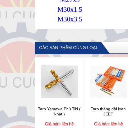
M30x1.5
M30x3.5
CÁC SẢN PHẨM CÙNG LOẠI
Taro Yamawa Phủ TiN (
Taro thẳng đài loan
Nhật )
JEEF
Giá bán: liên hệ
Giá bán: liên hệ