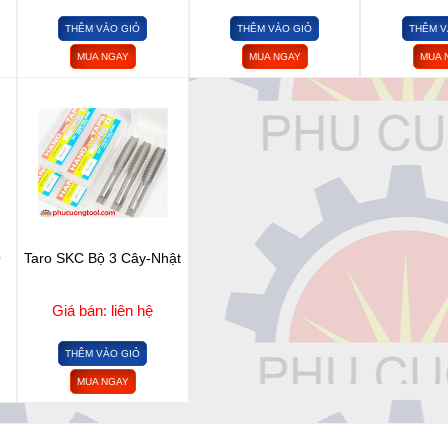
THÊM VÀO GIỎ
THÊM VÀO GIỎ
THÊM V
MUA NGAY
MUA NGAY
MUA 
Q
Taro SKC Bộ 3 Cây-Nhật
Giá bán: liên hệ
THÊM VÀO GIỎ
MUA NGAY