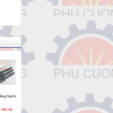
hẳng Nachi
 liên hệ