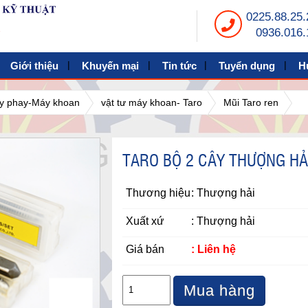
0225.88.25.
0936.016.
Giới thiệu
Khuyến mại
Tin tức
Tuyển dụng
H
máy phay-Máy khoan
vật tư máy khoan- Taro
Mũi Taro ren
TARO BỘ 2 CÂY THƯỢNG HẢ
Thương hiệu
: Thượng hải
Xuất xứ
: Thượng hải
Giá bán
: Liên hệ
Mua hàng