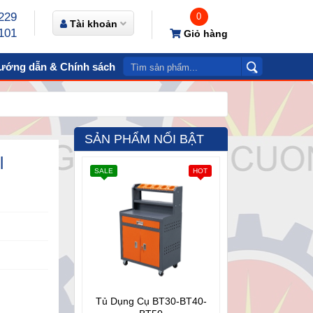
229
0
Tài khoản
101
Giỏ hàng
ướng dẫn & Chính sách
Video
Liên hệ
SẢN PHẨM NỔI BẬT
I
SALE
HOT
Tủ Dụng Cụ BT30-BT40-