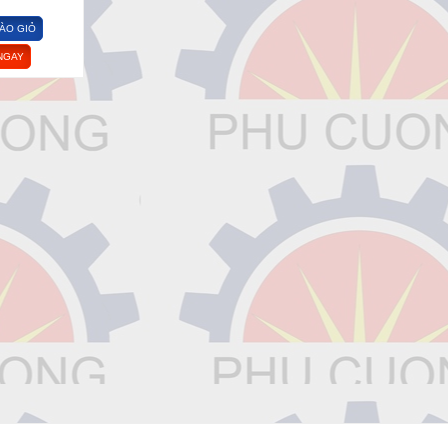
ÀO GIỎ
NGAY