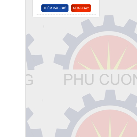
THÊM VÀO GIỎ
MUA NGAY