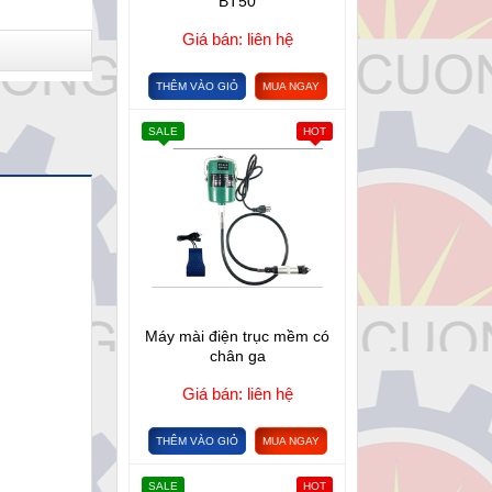
BT50
Giá bán: liên hệ
THÊM VÀO GIỎ
MUA NGAY
SALE
HOT
Máy mài điện trục mềm có
chân ga
Giá bán: liên hệ
THÊM VÀO GIỎ
MUA NGAY
SALE
HOT