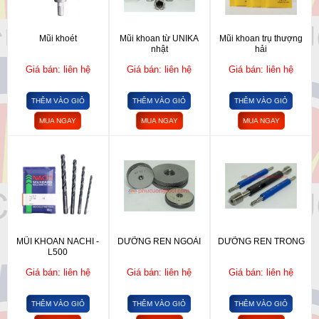
Mũi khoét
Mũi khoan từ UNIKA
Mũi khoan trụ thượng
nhật
hải
Giá bán: liên hệ
Giá bán: liên hệ
Giá bán: liên hệ
THÊM VÀO GIỎ
THÊM VÀO GIỎ
THÊM VÀO GIỎ
MUA NGAY
MUA NGAY
MUA NGAY
MŨI KHOAN NACHI -
DƯỠNG REN NGOÀI
DƯỠNG REN TRONG
L500
Giá bán: liên hệ
Giá bán: liên hệ
Giá bán: liên hệ
THÊM VÀO GIỎ
THÊM VÀO GIỎ
THÊM VÀO GIỎ