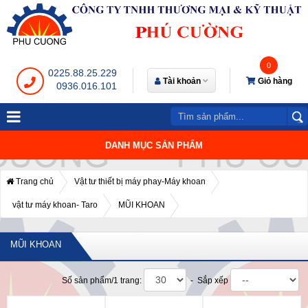
0
0225.88.25.229
Tài khoản
Giỏ hàng
0936.016.101
DANH MỤC SẢN PHẨM
Trang chủ
Vật tư thiết bị máy phay-Máy khoan
vật tư máy khoan- Taro
MŨI KHOAN
MŨI KHOAN
Số sản phẩm/1 trang:
- Sắp xếp