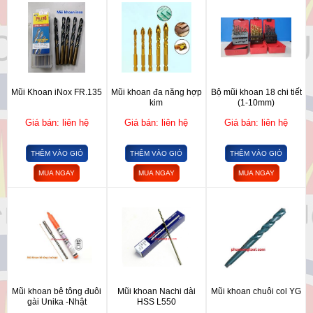
Mũi Khoan iNox FR.135
Mũi khoan đa năng hợp
Bộ mũi khoan 18 chi tiết
kim
(1-10mm)
Giá bán: liên hệ
Giá bán: liên hệ
Giá bán: liên hệ
THÊM VÀO GIỎ
THÊM VÀO GIỎ
THÊM VÀO GIỎ
MUA NGAY
MUA NGAY
MUA NGAY
Mũi khoan bê tông đuôi
Mũi khoan Nachi dài
Mũi khoan chuôi col YG
gài Unika -Nhật
HSS L550