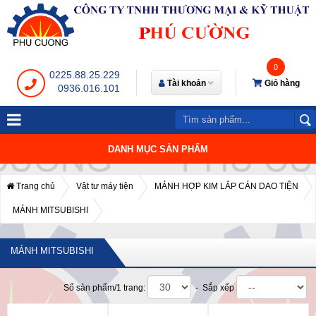
0
0225.88.25.229
Tài khoản
Giỏ hàng
0936.016.101
DANH MỤC SẢN PHẨM
Trang chủ
Vật tư máy tiện
MẢNH HỢP KIM LẮP CÁN DAO TIỆN
MẢNH MITSUBISHI
MẢNH MITSUBISHI
Số sản phẩm/1 trang:
- Sắp xếp