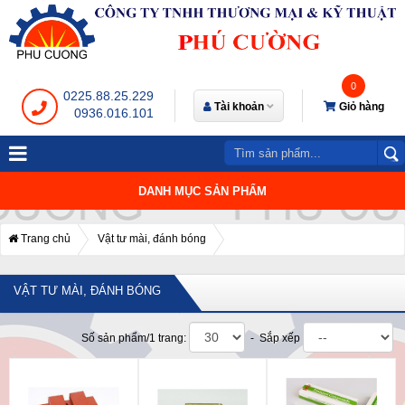
0
0225.88.25.229
Tài khoản
Giỏ hàng
0936.016.101
DANH MỤC SẢN PHẨM
Trang chủ
Vật tư mài, đánh bóng
VẬT TƯ MÀI, ĐÁNH BÓNG
Số sản phẩm/1 trang:
- Sắp xếp