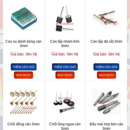
Cao su đánh bóng cán
Cán lắp nhám tròn
Cán lắp đá cắt 3mm
3mm
3mm
Giá bán: liên hệ
Giá bán: liên hệ
Giá bán: liên hệ
THÊM VÀO GIỎ
THÊM VÀO GIỎ
THÊM VÀO GIỎ
MUA NGAY
MUA NGAY
MUA NGAY
Chổi đồng cán 3mm
Chổi lông ngựa cán
Đầu mài hợp kim cán
3mm
3mm