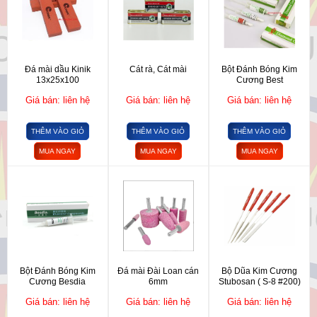
Đá mài dầu Kinik
Cát rà, Cát mài
Bột Đánh Bóng Kim
13x25x100
Cương Best
Giá bán: liên hệ
Giá bán: liên hệ
Giá bán: liên hệ
THÊM VÀO GIỎ
THÊM VÀO GIỎ
THÊM VÀO GIỎ
MUA NGAY
MUA NGAY
MUA NGAY
Bột Đánh Bóng Kim
Đá mài Đài Loan cán
Bộ Dũa Kim Cương
Cương Besdia
6mm
Stubosan ( S-8 #200)
Giá bán: liên hệ
Giá bán: liên hệ
Giá bán: liên hệ