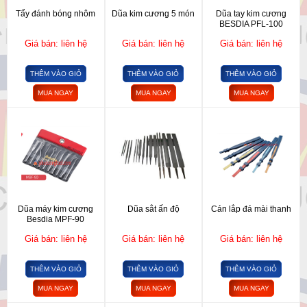
Tẩy đánh bóng nhôm
Dũa kim cương 5 món
Dũa tay kim cương
BESDIA PFL-100
Giá bán: liên hệ
Giá bán: liên hệ
Giá bán: liên hệ
THÊM VÀO GIỎ
THÊM VÀO GIỎ
THÊM VÀO GIỎ
MUA NGAY
MUA NGAY
MUA NGAY
Dũa máy kim cương
Dũa sắt ấn độ
Cán lắp đá mài thanh
Besdia MPF-90
Giá bán: liên hệ
Giá bán: liên hệ
Giá bán: liên hệ
THÊM VÀO GIỎ
THÊM VÀO GIỎ
THÊM VÀO GIỎ
MUA NGAY
MUA NGAY
MUA NGAY