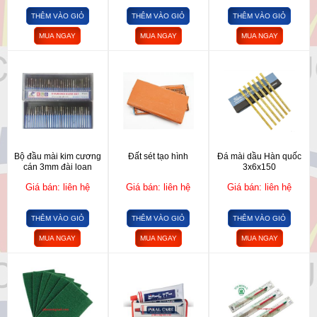
THÊM VÀO GIỎ
THÊM VÀO GIỎ
THÊM VÀO GIỎ
MUA NGAY
MUA NGAY
MUA NGAY
Bộ đầu mài kim cương
Đất sét tạo hình
Đá mài dầu Hàn quốc
cán 3mm đài loan
3x6x150
Giá bán: liên hệ
Giá bán: liên hệ
Giá bán: liên hệ
THÊM VÀO GIỎ
THÊM VÀO GIỎ
THÊM VÀO GIỎ
MUA NGAY
MUA NGAY
MUA NGAY