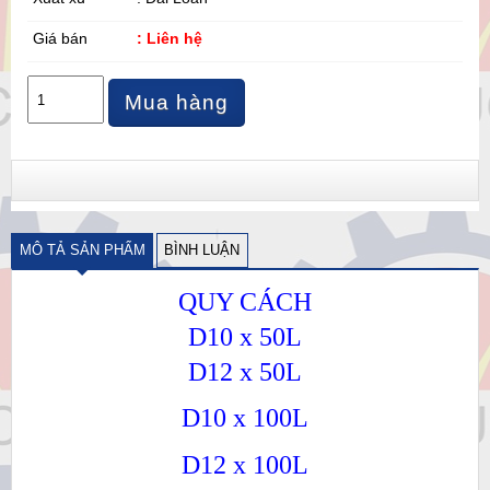
Giá bán
: Liên hệ
Mua hàng
MÔ TẢ SẢN PHẨM
BÌNH LUẬN
QUY CÁCH
D10 x 50L
D12 x 50L
D10 x 100L
D12 x 100L