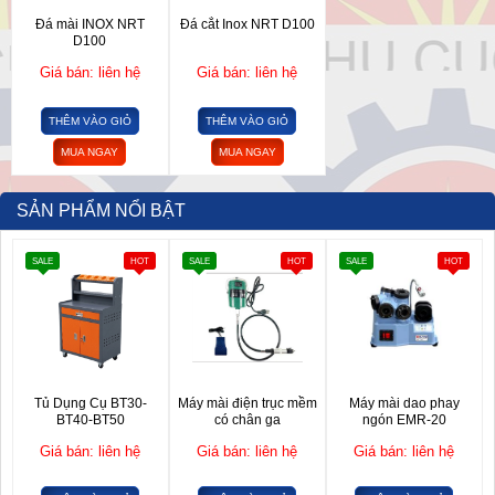
Đá mài INOX NRT
Đá cắt Inox NRT D100
D100
Giá bán: liên hệ
Giá bán: liên hệ
THÊM VÀO GIỎ
THÊM VÀO GIỎ
MUA NGAY
MUA NGAY
SẢN PHẨM NỔI BẬT
SALE
HOT
SALE
HOT
SALE
HOT
Tủ Dụng Cụ BT30-
Máy mài điện trục mềm
Máy mài dao phay
BT40-BT50
có chân ga
ngón EMR-20
Giá bán: liên hệ
Giá bán: liên hệ
Giá bán: liên hệ