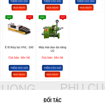
THÊM VÀO GIỎ
THÊM VÀO GIỎ
THÊM VÀO GIỎ
MUA NGAY
MUA NGAY
MUA NGAY
SALE
HOT
SALE
HOT
Ê tô thủy lực HVL -160
Máy mài dao đa năng
U2
Giá bán: liên hệ
Giá bán: liên hệ
THÊM VÀO GIỎ
THÊM VÀO GIỎ
MUA NGAY
MUA NGAY
ĐỐI TÁC