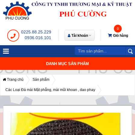
0
0225.88.25.229
Tài khoản
Giỏ hàng
0936.016.101
DANH MỤC SẢN PHẨM
Trang chủ
Sản phẩm
Các Loại Đá mài Mặt phẳng, mài mũi khoan , dao phay