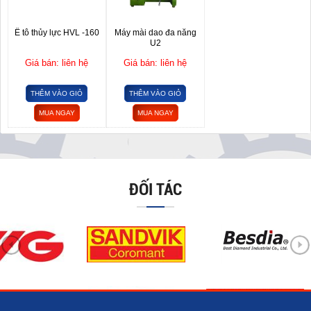
Ê tô thủy lực HVL -160
Máy mài dao đa năng
U2
Giá bán: liên hệ
Giá bán: liên hệ
THÊM VÀO GIỎ
THÊM VÀO GIỎ
MUA NGAY
MUA NGAY
ĐỐI TÁC