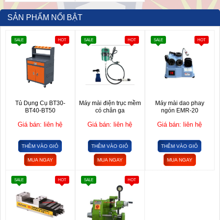
SẢN PHẨM NỔI BẬT
SALE
HOT
SALE
HOT
SALE
HOT
Tủ Dụng Cụ BT30-
Máy mài điện trục mềm
Máy mài dao phay
BT40-BT50
có chân ga
ngón EMR-20
Giá bán: liên hệ
Giá bán: liên hệ
Giá bán: liên hệ
THÊM VÀO GIỎ
THÊM VÀO GIỎ
THÊM VÀO GIỎ
MUA NGAY
MUA NGAY
MUA NGAY
SALE
HOT
SALE
HOT