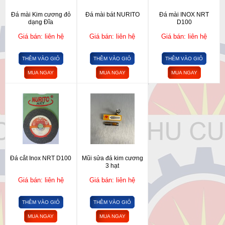
Đá mài Kim cương đỏ
Đá mài bát NURITO
Đá mài INOX NRT
dạng Đĩa
D100
Giá bán: liên hệ
Giá bán: liên hệ
Giá bán: liên hệ
THÊM VÀO GIỎ
THÊM VÀO GIỎ
THÊM VÀO GIỎ
MUA NGAY
MUA NGAY
MUA NGAY
Đá cắt Inox NRT D100
Mũi sửa đá kim cương
3 hạt
Giá bán: liên hệ
Giá bán: liên hệ
THÊM VÀO GIỎ
THÊM VÀO GIỎ
MUA NGAY
MUA NGAY