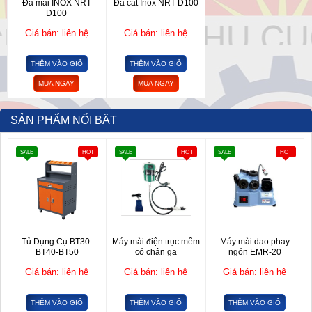
Đá mài INOX NRT
Đá cắt Inox NRT D100
D100
Giá bán: liên hệ
Giá bán: liên hệ
THÊM VÀO GIỎ
THÊM VÀO GIỎ
MUA NGAY
MUA NGAY
SẢN PHẨM NỔI BẬT
SALE
HOT
SALE
HOT
SALE
HOT
Tủ Dụng Cụ BT30-
Máy mài điện trục mềm
Máy mài dao phay
BT40-BT50
có chân ga
ngón EMR-20
Giá bán: liên hệ
Giá bán: liên hệ
Giá bán: liên hệ
THÊM VÀO GIỎ
THÊM VÀO GIỎ
THÊM VÀO GIỎ