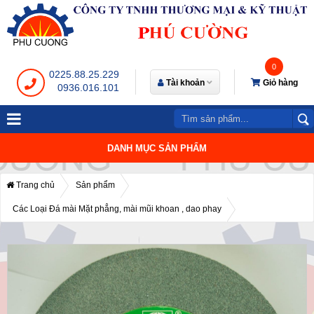
0
0225.88.25.229
Tài khoản
Giỏ hàng
0936.016.101
DANH MỤC SẢN PHẨM
Trang chủ
Sản phẩm
Các Loại Đá mài Mặt phẳng, mài mũi khoan , dao phay