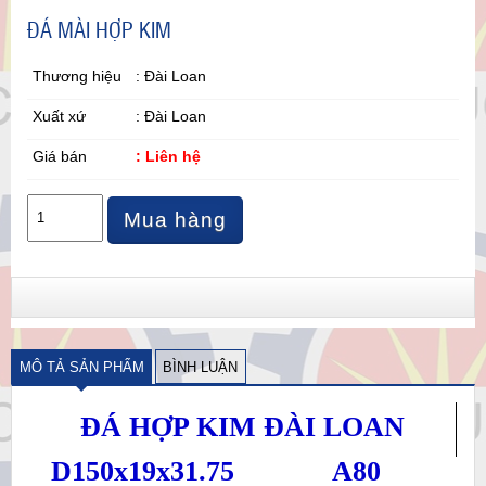
ĐÁ MÀI HỢP KIM
Thương hiệu
: Đài Loan
Xuất xứ
: Đài Loan
Giá bán
: Liên hệ
Mua hàng
MÔ TẢ SẢN PHẨM
BÌNH LUẬN
ĐÁ HỢP KIM ĐÀI LOAN
D150x19x31.75
A80