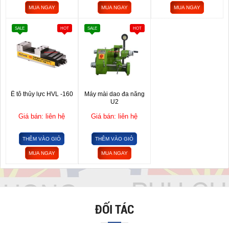
MUA NGAY
MUA NGAY
MUA NGAY
SALE
HOT
SALE
HOT
Ê tô thủy lực HVL -160
Máy mài dao đa năng
U2
Giá bán: liên hệ
Giá bán: liên hệ
THÊM VÀO GIỎ
THÊM VÀO GIỎ
MUA NGAY
MUA NGAY
ĐỐI TÁC