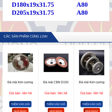
D180x19x31.75
A80
D205x19x31.75
A80
CÁC SẢN PHẨM CÙNG LOẠI
Đá mài Kim cương
Đá mài CBN D150
Đá mài Kim cương
Giá bán: liên hệ
Giá bán: liên hệ
Giá bán: liên hệ
THÊM VÀO GIỎ
THÊM VÀO GIỎ
THÊM VÀO GIỎ
MUA NGAY
MUA NGAY
MUA NGAY