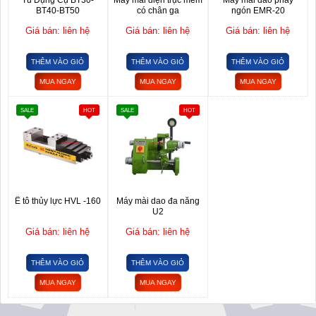
BT40-BT50
có chân ga
ngón EMR-20
Giá bán: liên hệ
Giá bán: liên hệ
Giá bán: liên hệ
THÊM VÀO GIỎ
THÊM VÀO GIỎ
THÊM VÀO GIỎ
MUA NGAY
MUA NGAY
MUA NGAY
SALE
HOT
SALE
HOT
Ê tô thủy lực HVL -160
Máy mài dao đa năng
U2
Giá bán: liên hệ
Giá bán: liên hệ
THÊM VÀO GIỎ
THÊM VÀO GIỎ
MUA NGAY
MUA NGAY