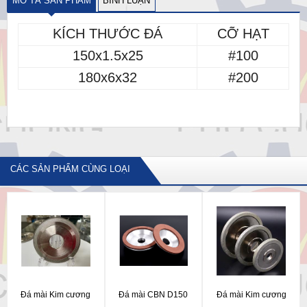
MÔ TẢ SẢN PHẨM
BÌNH LUẬN
KÍCH THƯỚC ĐÁ
CỠ HẠT
150x1.5x25
#100
180x6x32
#200
CÁC SẢN PHẨM CÙNG LOẠI
Đá mài Kim cương
Đá mài CBN D150
Đá mài Kim cương