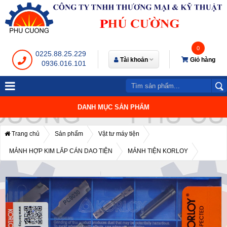
0
0225.88.25.229
Tài khoản
Giỏ hàng
0936.016.101
DANH MỤC SẢN PHẨM
Trang chủ
Sản phẩm
Vật tư máy tiện
MẢNH HỢP KIM LẮP CÁN DAO TIỆN
MẢNH TIỆN KORLOY