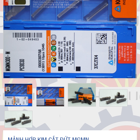
MẢNH HỢP KIM CẮT ĐỨT MGMN