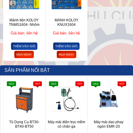
Mảnh tiện KOLOY
MẢNH KOLOY
TNMG1604- Nhôm
KNUX1604
Giá bán: liên hệ
Giá bán: liên hệ
THÊM VÀO GIỎ
THÊM VÀO GIỎ
MUA NGAY
MUA NGAY
SẢN PHẨM NỔI BẬT
SALE
HOT
SALE
HOT
SALE
HOT
Tủ Dụng Cụ BT30-
Máy mài điện trục mềm
Máy mài dao phay
BT40-BT50
có chân ga
ngón EMR-20