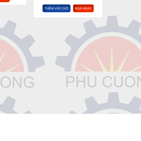
THÊM VÀO GIỎ
MUA NGAY