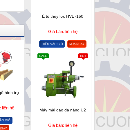
Ê tô thủy lực HVL -160
Giá bán: liên hệ
THÊM VÀO GIỎ
MUA NGAY
SALE
HOT
ỗ hình trụ
 liên hệ
Máy mài dao đa năng U2
ÀO GIỎ
Giá bán: liên hệ
NGAY