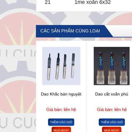
21
1me xoắn 6x32
CÁC SẢN PHẨM CÙNG LOẠI
Dao Khắc bán nguyệt
Dao cắt xoắn phủ
Giá bán: liên hệ
Giá bán: liên hệ
THÊM VÀO GIỎ
THÊM VÀO GIỎ
MUA NGAY
MUA NGAY