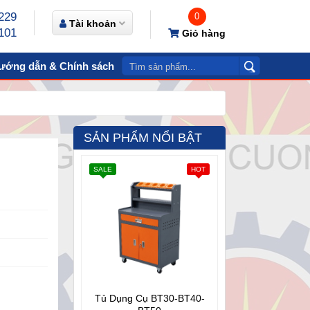
229
0
Tài khoản
101
Giỏ hàng
ướng dẫn & Chính sách
Video
Liên hệ
SẢN PHẨM NỔI BẬT
SALE
HOT
Tủ Dụng Cụ BT30-BT40-