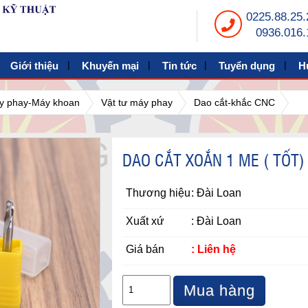
0225.88.25.
0936.016.
Giới thiệu
Khuyến mại
Tin tức
Tuyển dụng
H
máy phay-Máy khoan
Vật tư máy phay
Dao cắt-khắc CNC
DAO CẮT XOẮN 1 ME ( TỐT)
Thương hiệu
: Đài Loan
Xuất xứ
: Đài Loan
Giá bán
: Liên hệ
Mua hàng