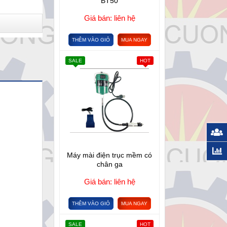
BT50
Giá bán: liên hệ
THÊM VÀO GIỎ
MUA NGAY
SALE
HOT
Máy mài điện trục mềm có
chân ga
Giá bán: liên hệ
THÊM VÀO GIỎ
MUA NGAY
SALE
HOT