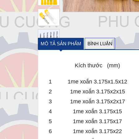
MÔ TẢ SẢN PHẨM
BÌNH LUẬN
Kích thước (mm)
1
1me xoắn 3.175x1.5x12
2
1me xoắn 3.175x2x15
3
1me xoắn 3.175x2x17
4
1me xoắn 3.175x15
5
1me xoắn 3.175x17
6
1me xoắn 3.175x22